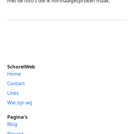
met de foto’s die ik normaalgesproken maak.
SchorelWeb
Home
Contact
Links
Wie zijn wij
Pagina's
Blog
Nieuws