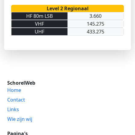
Level 2 Regionaal
HF 80m LSB
3.660
VHF
145.275
UHF
433.275
SchorelWeb
Home
Contact
Links
Wie zijn wij
Pagina's