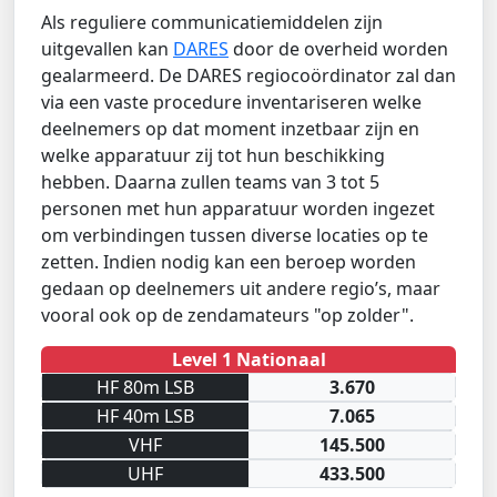
Als reguliere communicatiemiddelen zijn
uitgevallen kan
DARES
door de overheid worden
gealarmeerd. De DARES regiocoördinator zal dan
via een vaste procedure inventariseren welke
deelnemers op dat moment inzetbaar zijn en
welke apparatuur zij tot hun beschikking
hebben. Daarna zullen teams van 3 tot 5
personen met hun apparatuur worden ingezet
om verbindingen tussen diverse locaties op te
zetten. Indien nodig kan een beroep worden
gedaan op deelnemers uit andere regio’s, maar
vooral ook op de zendamateurs "op zolder".
Level 1 Nationaal
HF 80m LSB
3.670
HF 40m LSB
7.065
VHF
145.500
UHF
433.500