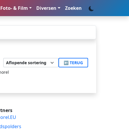
Foto- & Film
Diversen
Zoeken
⬅ TERUG
horel
tners
orel.EU
dspolders