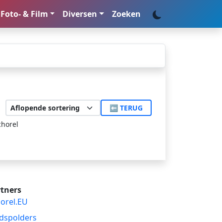
Foto- & Film
Diversen
Zoeken
⬅ TERUG
chorel
tners
orel.EU
dspolders