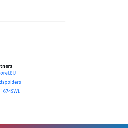
tners
orel.EU
dspolders
11674SWL