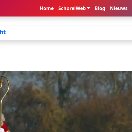
Home
SchorelWeb
Blog
Nieuws
cht