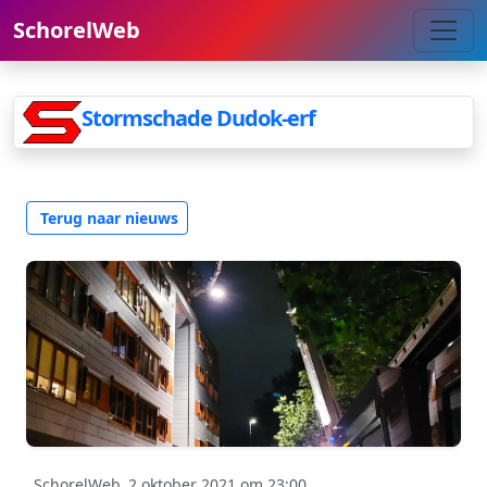
SchorelWeb
Stormschade Dudok-erf
Terug naar nieuws
SchorelWeb
2 oktober 2021 om 23:00