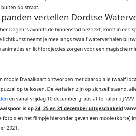
 buiten op straat.
te panden vertellen Dordtse Waterv
ber Dagen ’s avonds de binnenstad bezoekt, komt in een sp
e lichtkunst neemt je mee langs twaalf waterverhalen bij tw
imaties en lichtprojecties zorgen voor een magische min
een mooie Dwaalkaart ontworpen met daarop alle twaalf locat
 puzzel op te lossen. De verhalen zijn op zichzelf staand, a
den
en vanaf vrijdag 10 december gratis af te halen bij VV
aalspoor is op
24, 25 en 31 december uitgeschakeld
vanw
 foto's en het filmpje hieronder geven een mooie (korte) 
er 2021.