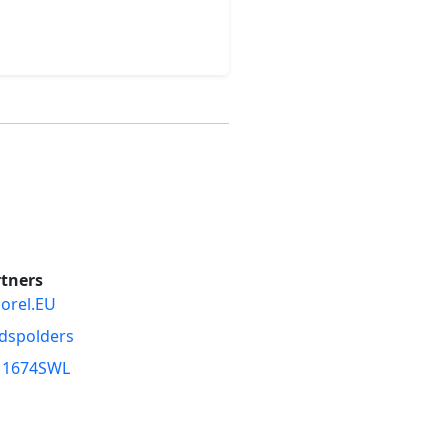
tners
orel.EU
dspolders
11674SWL