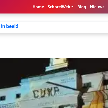
Home
SchorelWeb
Blog
Nieuws
in beeld