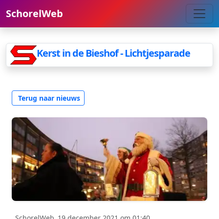
SchorelWeb
Kerst in de Bieshof - Lichtjesparade
Terug naar nieuws
SchorelWeb
19 december 2021 om 01:40