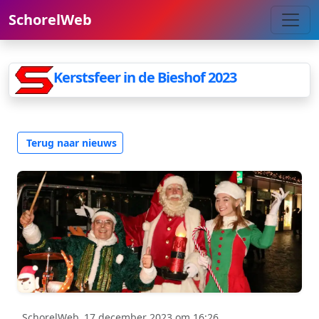
SchorelWeb
Kerstsfeer in de Bieshof 2023
Terug naar nieuws
SchorelWeb
17 december 2023 om 16:26