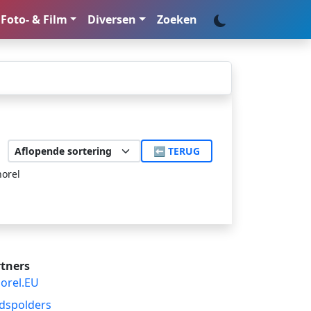
Foto- & Film
Diversen
Zoeken
⬅ TERUG
horel
tners
orel.EU
dspolders